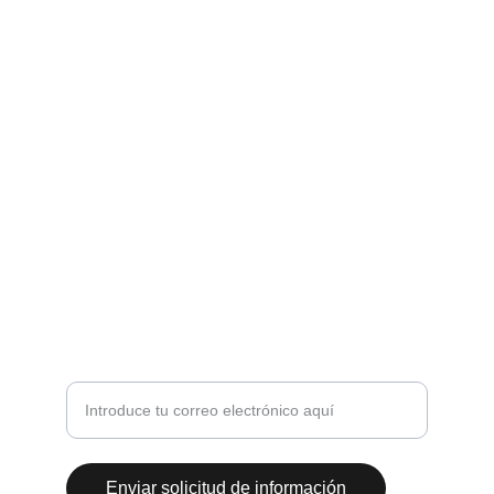
Eventos
Transformamos cada evento en una 
experiencia única.
PRODUCCIÓN
comercial@fiestaenvalencia.com
+34 622555161
ILUMINACIÓN
Tu correo electrónico por favor
Enviar solicitud de información